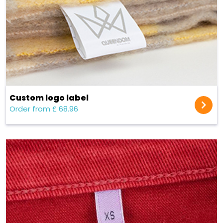
Custom logo label
Order from £ 68.96