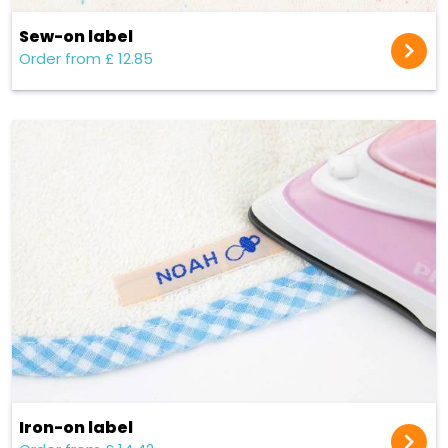
Sew-on label
Order from £ 12.85
Iron-on label